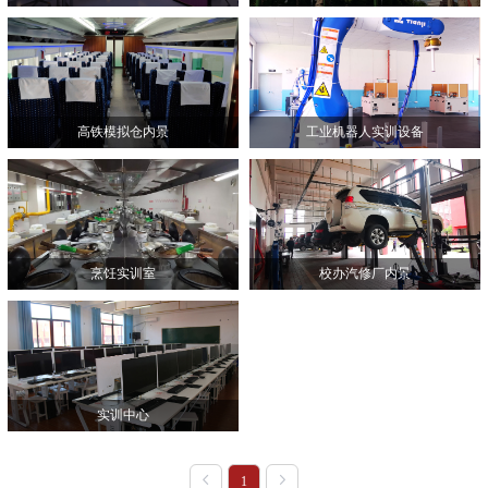
高铁模拟仓内景
工业机器人实训设备
烹饪实训室
校办汽修厂内景
实训中心
1