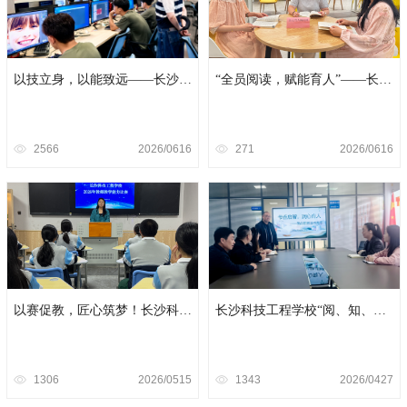
名誉损害，更扰乱了阳光招生的健康
秩序与中职教育行业的良性生态。
以技立身，以能致远——长沙科
“全员阅读，赋能育人”——长沙
技工程学校圆满完成2026年长沙
科技工程学校教师阅读团队读书
市中职专业技能普测工作
活动纪实
2566
2026/06
16
271
2026/06
16
以赛促教，匠心筑梦！长沙科技
长沙科技工程学校“阅、知、行”
工程学校2026年教师教学能力竞
活动开启，阅读新风尚吹进校园
赛圆满落幕
1306
2026/05
15
1343
2026/04
27