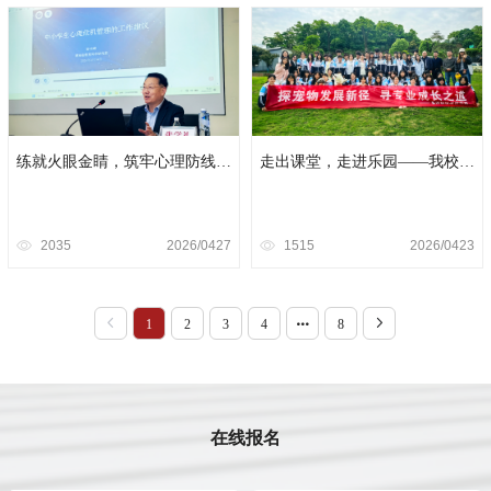
练就火眼金睛，筑牢心理防线
走出课堂，走进乐园——我校宠
——长沙科技工程学校举办中小
物专业学生赴“多喜它”宠物乐园
学生心理危机管理专题培训
开展职业体验之旅
2035
2026/04
27
1515
2026/04
23
1
2
3
4
8
在线报名