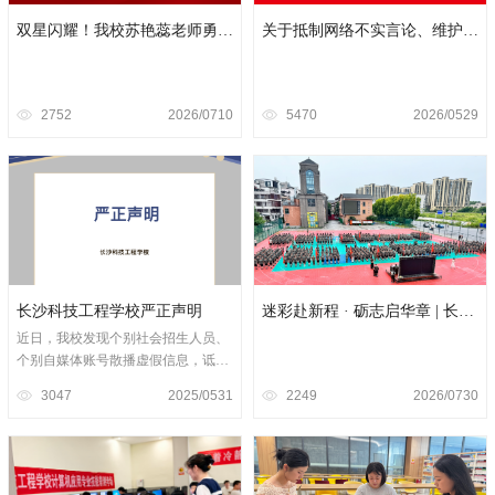
双星闪耀！我校苏艳蕊老师勇夺
关于抵制网络不实言论、维护学
市赛一等奖，易双双老师斩获二
校合法权益的严正声明
等奖！
2752
2026/07
10
5470
2026/05
29
长沙科技工程学校严正声明
迷彩赴新程 · 砺志启华章 | 长沙
科技工程学校2026级新生军训热
近日，我校发现个别社会招生人员、
力开营
个别自媒体账号散播虚假信息，诋毁
我校，如"不发毕业证"、"低收费是骗
3047
2025/05
31
2249
2026/07
30
人的"、"强制要求学生打工"等，对我
校进行无端诋毁与污蔑，其行为严重
侵害了我校的正面形象与声誉。此类
恶意行为已严重误导社会、家长与学
生的判断，不仅对我校造成了严重的